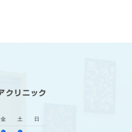
金
土
日