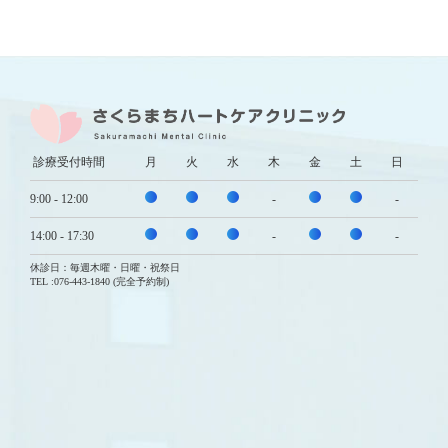
診療受付時間
月
火
水
木
金
土
日
9:00 - 12:00
-
-
14:00 - 17:30
-
-
休診日：毎週木曜・日曜・祝祭日
TEL :076-443-1840
(完全予約制)